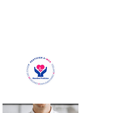
MEMBRE ADHÉRENT DE LA
CHAMBRE SYNDICALE DE LA
SOPHROLOGIE
Membre Praticien de l'A-MCA
(Agence des Médecines
Complémentaires Adaptées)
TOULON VAR